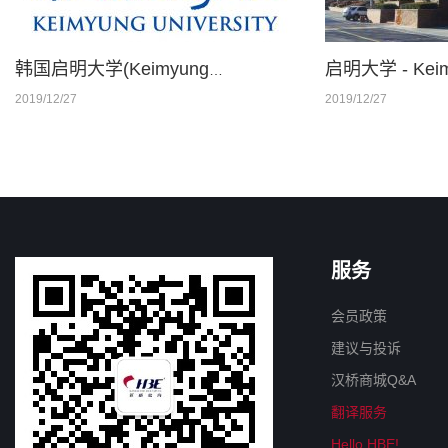
韩国启明大学(Keimyung
启明大学 - Keimy
University)驻中国办事处-汉桥教育
国招生处
2019/12/27
2019/12/27
服务
会员政策
建议与投诉
汉桥商城Q&A
翻译服务
Hello HBE!